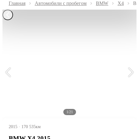
Главная
Автомобили с пробегом
BMW
X4
BM
1/21
2015
·
170 535км
BMW X4 2015