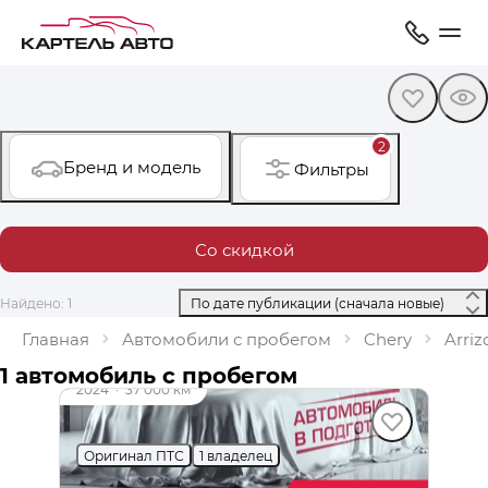
2
Бренд и модель
Фильтры
Со скидкой
Найдено: 1
 По дате публикации (сначала новые) 
Главная
Автомобили с пробегом
Chery
Arriz
до 49 000 ₽
1 автомобиль с пробегом
2024
·
37 000 км
Chery Arrizo 8
Оригинал ПТС
1 владелец