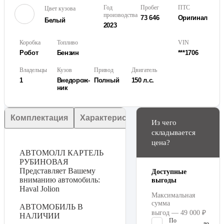
Год
Пробег
ПТС
Цвет кузова
производства
73 646
Оригинал
Белый
2023
Коробка
Топливо
VIN
Робот
Бензин
***1706
Владельцы
Кузов
Привод
Двигатель
1
Внедорож­
Полный
150 л.с.
ник
Комплектация
Характеристики
Описание
Из чего
складывается
цена?
АВТОМОЛЛ КАРТЕЛЬ
РУБИНОВАЯ
Представляет Вашему
Доступные
вниманию автомобиль:
выгоды
Haval Jolion
Максимальная
сумма
АВТОМОБИЛЬ В
выгод — 49 000 ₽
НАЛИЧИИ
По
до