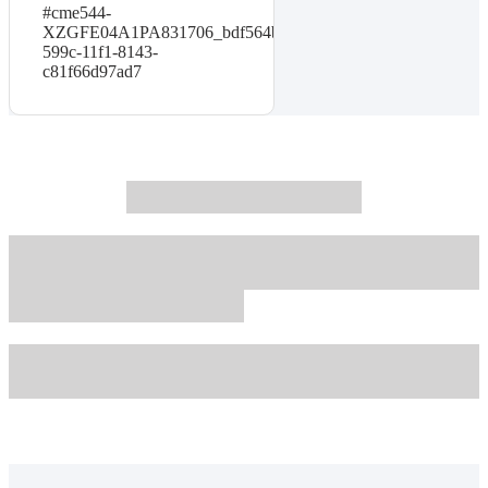
#cme544-
XZGFE04A1PA831706_bdf564b5-
599c-11f1-8143-
c81f66d97ad7