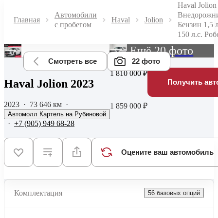
Haval Jolion
Автомобили
Внедорожн
Главная
Haval
Jolion
с пробегом
Бензин 1,5 
150 л.с. Роб
Ещё 20 фото
Смотреть все
22 фото
1 810 000 ₽
Haval Jolion 2023
Получить авт
2023
·
73 646 км
·
1 859 000 ₽
Автомолл Картель на Рубиновой
·
+7 (905) 949 68-28
Оцените ваш автомобиль
Комплектация
56 базовых опций