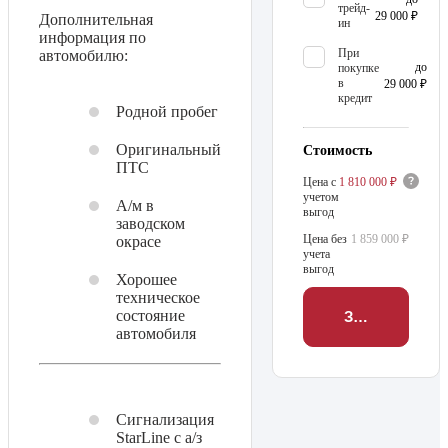
трейд-
29 000 ₽
Дополнительная
ин
информация по
При
автомобилю:
до
покупке
в
29 000 ₽
кредит
Родной пробег
Оригинальный
Стоимость
ПТС
Цена с
1 810 000 ₽
учетом
А/м в
выгод
заводском
Цена без
1 859 000 ₽
окрасе
учета
выгод
Хорошее
техническое
состояние
Забронирова
автомобиля
Сигнализация
StarLine с а/з