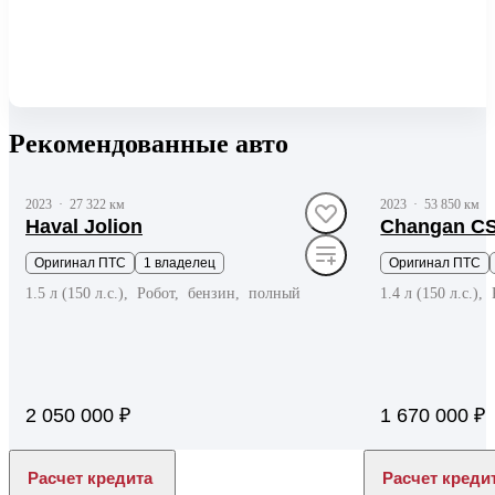
Рекомендованные авто
до 39 000 ₽
2023
·
27 322 км
2023
·
53 850 км
Haval Jolion
Changan C
Оригинал ПТС
1 владелец
Оригинал ПТС
1.5 л (150 л.с.), Робот, бензин, полный
1.4 л (150 л.с.)
2 050 000 ₽
1 670 000 ₽
Расчет кредита
Расчет креди