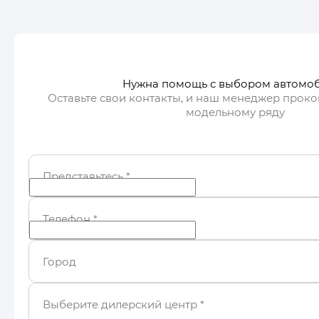
Получить автотеку
Пол
Нужна помощь с выбором автомо
Оставьте свои контакты, и наш менеджер проко
модельному ряду
Представьтесь
*
Телефон
*
Город
Выберите дилерский центр
*