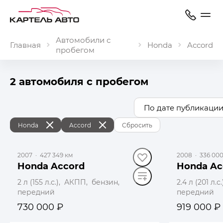
Автомобили с
Главная
Honda
Accord
пробегом
2 автомобиля с пробегом
По дате публикации
Honda
Accord
Сбросить
2007
·
427 349 км
2008
·
336 000
Honda Accord
Honda Ac
2 л (155 л.с.), АКПП, бензин,
2.4 л (201 л
передний
передний
730 000 ₽
919 000 ₽