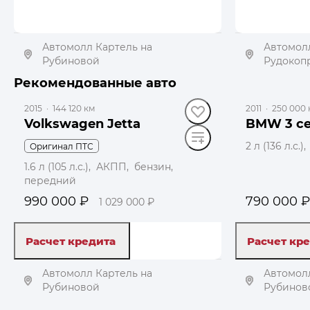
Автомолл Картель на
Автомолл
Рубиновой
Рудокоп
до 39 000 ₽
до 29 000 ₽
Рекомендованные авто
Получить автотеку
Пол
2015
·
144 120 км
2011
·
250 000 
Volkswagen Jetta
BMW 3 с
2 л (136 л.с
Оригинал ПТС
1.6 л (105 л.с.), АКПП, бензин,
передний
990 000 ₽
790 000 ₽
1 029 000 ₽
Расчет кредита
Расчет кр
Автомолл Картель на
Автомолл
Рубиновой
Рубинов