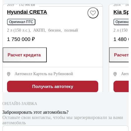
2019
·
152 960 км
2014
·
143
Hyundai CRETA
Kia Sp
Оригинал ПТС
Оригина
2 л (150 л.с.), АКПП, бензин, полный
2 л (150
1 750 000 ₽
1 480 
Расчет кредита
Расчет 
Автомолл Картель на Рубиновой
Авто
Получить автотеку
ОНЛАЙН-ЗАЯВКА
Забронировать этот автомобиль?
Оставьте свои контакты, чтобы мы зарезервировали за вами
автомобиль