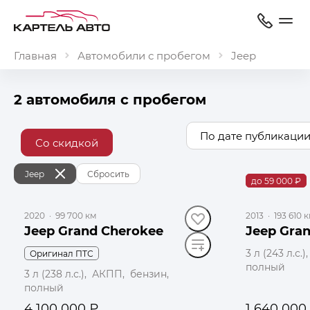
Главная
Автомобили с пробегом
Jeep
2 автомобиля с пробегом
По дате публикации
Со скидкой
Jeep
Сбросить
до 59 000 ₽
2020
·
99 700 км
2013
·
193 610 
Jeep Grand Cherokee
Jeep Gra
3 л (243 л.с
Оригинал ПТС
полный
3 л (238 л.с.), АКПП, бензин,
полный
4 100 000 ₽
1 640 000