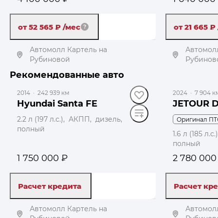
от 52 565 ₽
/мес
от 21 665 ₽
Автомолл Картель на
Автомолл
Рубиновой
Рубинов
до 69 000 ₽
Рекомендованные авто
Получить автотеку
Пол
2014
·
242 939 км
2024
·
7 904 к
Hyundai Santa FE
JETOUR D
2.2 л (197 л.с.), АКПП, дизель,
Оригинал ПТ
полный
1.6 л (185 л.
полный
1 750 000 ₽
2 780 000
Расчет кредита
Расчет кр
Автомолл Картель на
Автомолл