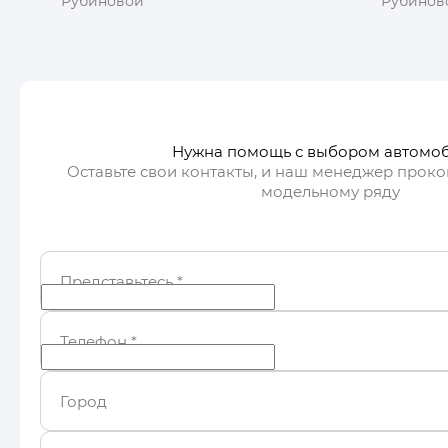
Рубиновой
Рубинов
Получить автотеку
Пол
Нужна помощь с выбором автомо
Оставьте свои контакты, и наш менеджер проко
модельному ряду
Представьтесь
*
Телефон
*
Город