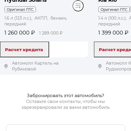
Оригинал ПТС
Оригинал ПТС
1.6 л (123 л.с.), АКПП, бензин,
1.4 л (100 л.с.
передний
передний
1 260 000 ₽
1 399 000 ₽
1 289 000 ₽
Расчет кредита
Расчет кред
Автомолл Картель на
Автомолл К
Рубиновой
Рудокопро
Получить автотеку
Получ
Забронировать этот автомобиль?
Оставьте свои контакты, чтобы мы
зарезервировали за вами автомобиль