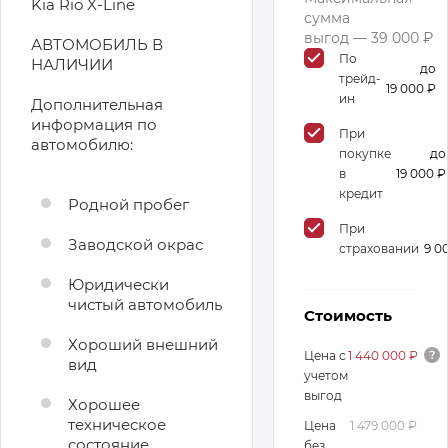
Kia Rio X-Line
сумма
выгод — 39 000 ₽
АВТОМОБИЛЬ В
По
НАЛИЧИИ
до
трейд-
19 000 ₽
ин
Дополнительная
информация по
При
автомобилю:
покупке
до
в
19 000 ₽
кредит
Родной пробег
При
Заводской окрас
страховании
9 0
Юридически
чистый автомобиль
Стоимость
Хороший внешний
Цена с
1 440 000 ₽
вид
учетом
выгод
Хорошее
техническое
Цена
1 479 000 ₽
состояние
без