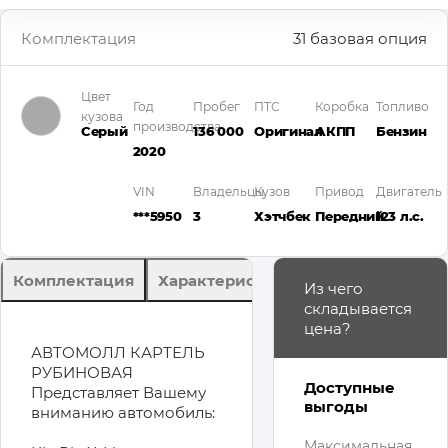
Комплектация
31 базовая опция
Цвет
Год
Пробег
ПТС
Коробка
Топливо
кузова
производства
Серый
136 000
Оригинал
АКПП
Бензин
2020
VIN
Владельцы
Кузов
Привод
Двигатель
***5950
3
Хэтчбек
Передний
123 л.с.
Комплектация
Характеристики
Описание
Из чего
складывается
цена?
АВТОМОЛЛ КАРТЕЛЬ
РУБИНОВАЯ
Доступные
Представляет Вашему
выгоды
вниманию автомобиль:
Максимальная