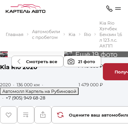
Kia Rio
Хэтчбек
Автомобили
Главная
Kia
Rio
Бензин 1,6
с пробегом
л 123 л.с.
АКПП
Ещё 19 фото
Смотреть все
21 фото
Kia Rio 2020
1 440 000 ₽
Получ
2020
·
136 000 км
·
1 479 000 ₽
Автомолл Картель на Рубиновой
·
+7 (905) 949 68-28
Оцените ваш автомобил