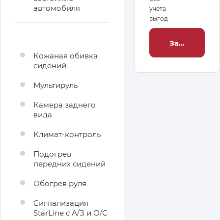
автомобиля
учета
выгод
Заброниров
Кожаная обивка
сидений
Мультируль
Камера заднего
вида
Климат-контроль
Подогрев
передних сидений
Обогрев руля
Сигнализация
StarLine с А/З и О/С