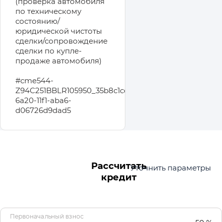
(проверка автомобиля
по техническому
состоянию/
юридической чистоты
сделки/сопровождение
сделки по купле-
продаже автомобиля)
#cme544-
Z94C251BBLR105950_35b8c1cd-
6a20-11f1-aba6-
d06726d9dad5
Рассчитать
Уточнить параметры
кредит
Первоначальный взнос