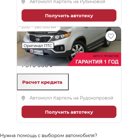
Автомолл Картель на Рубиновой
Получить автотеку
2010
·
280 000 км
Kia Sorento
Оригинал ПТС
2.2 л (197 л.с.), АКПП, дизель, полный
1 076 000 ₽
Расчет кредита
Автомолл Картель на Рудокопровой
Получить автотеку
Нужна помощь с выбором автомобиля?