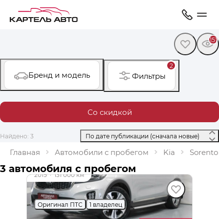
151
2
Бренд и модель
Фильтры
Со скидкой
Найдено: 3
 По дате публикации (сначала новые) 
Главная
Автомобили с пробегом
Kia
Sorento
до 49 000 ₽
3 автомобиля с пробегом
2019
·
131 000 км
Kia Sorento
Оригинал ПТС
1 владелец