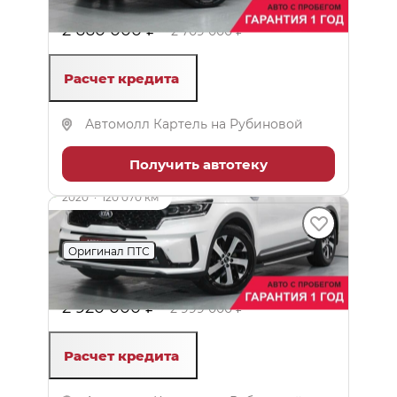
3.5 л (249 л.с.), АКПП, бензин, полный
2 660 000 ₽
2 709 000 ₽
Расчет кредита
Автомолл Картель на Рубиновой
Получить автотеку
до 79 000 ₽
2020
·
120 070 км
Kia Sorento
Оригинал ПТС
2.2 л (199 л.с.), Робот, дизель, полный
2 920 000 ₽
2 999 000 ₽
Расчет кредита