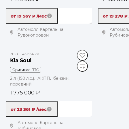
от 19 567 ₽
/мес
от 19 278 ₽
Автомолл Картель на
Автомолл
Рудокопровой
Рубинов
Получить автотеку
Пол
2018
·
45 654 км
Kia Soul
Оригинал ПТС
2 л (150 л.с.), АКПП, бензин,
передний
1 775 000 ₽
от 23 361 ₽
/мес
Автомолл Картель на
Рубиновой