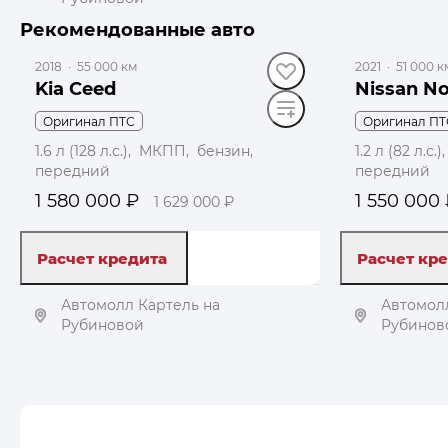
до 49 000 ₽
Рекомендованные авто
Получить автотеку
2018
·
55 000 км
2021
·
51 000 к
Kia Ceed
Nissan N
Оригинал ПТС
Оригинал ПТ
1.6 л (128 л.с.), МКПП, бензин,
1.2 л (82 л.
передний
передний
1 580 000 ₽
1 550 000
1 629 000 ₽
Расчет кредита
Расчет кр
Автомолл Картель на
Автомолл
Рубиновой
Рубинов
Получить автотеку
Пол