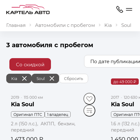
Главная
Автомобили с пробегом
Kia
Soul
3 автомобиля с пробегом
По дате публикации
Со скидкой
Kia
Soul
Сбросить
до 49 000 ₽
2019
·
115 000 км
2017
·
120 630 
Kia Soul
Kia Soul
Оригинал ПТС
1 владелец
Оригинал ПТ
2 л (150 л.с.), АКПП, бензин,
1.6 л (132 л.
передний
передний
1 473 000 ₽
1 450 000