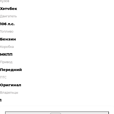
Кузов
Хэтчбек
Двигатель
106 л.с.
Топливо
Бензин
Коробка
МКПП
Привод
Передний
ПТС
Оригинал
Владельцы
1