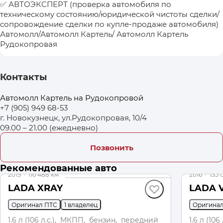
✅ АВТОЭКСПЕРТ (проверка автомобиля по
техническому состоянию/юридической чистоты сделки/
сопровождение сделки по купле-продаже автомобиля)
Автомолл/Автомолл Картель/ Автомолл Картель
Рудокопровая
Контакты
Автомолл Картель на Рудокопровой
+7 (905) 949 68-53
г. Новокузнецк, ул.Рудокопровая, 10/4
09.00 – 21.00 (ежедневно)
Позвонить
Рекомендованные авто
2019
·
116 488 км
2016
·
135 
LADA XRAY
LADA V
Оригинал ПТС
1 владелец
Оригина
1.6 л (106 л.с.), МКПП, бензин, передний
1.6 л (10