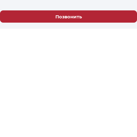
Позвонить
Официальный дилер
Купить
Продать