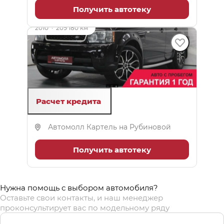
Получить автотеку
2010
·
209 180 км
Land Rover Range Rover Sport
3 л (245 л.с.), АКПП, дизель, полный
1 700 000 ₽
Расчет кредита
Автомолл Картель на Рубиновой
Получить автотеку
Нужна помощь с выбором автомобиля?
Оставьте свои контакты, и наш менеджер
проконсультирует вас по модельному ряду