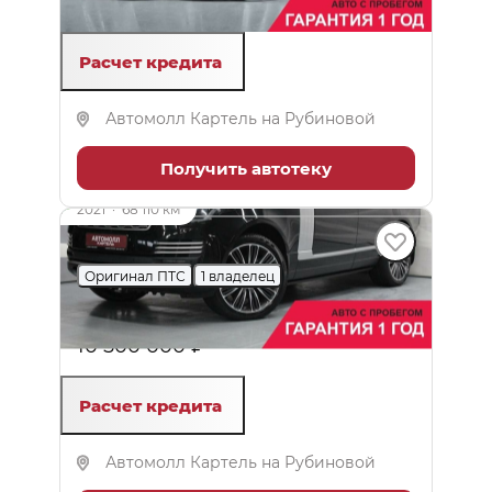
960 000 ₽
999 000 ₽
Расчет кредита
Автомолл Картель на Рубиновой
Получить автотеку
2021
·
68 110 км
Land Rover Range Rover
Оригинал ПТС
1 владелец
4.4 л (339 л.с.), АКПП, дизель, полный
10 500 000 ₽
Расчет кредита
Автомолл Картель на Рубиновой