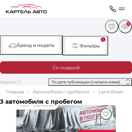
257
1
Бренд и модель
Фильтры
Со скидкой
Найдено: 3
 По дате публикации (сначала новые) 
Главная
Автомобили с пробегом
Land Rover
до 39 000 ₽
3 автомобиля с пробегом
2007
·
293 000 км
Land Rover Range Rover Sport
4.4 л (299 л.с.), АКПП, бензин, полный