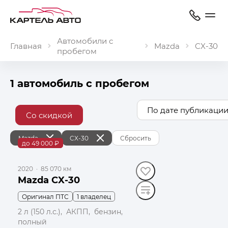
Автомобили с
Главная
Mazda
CX‑30
пробегом
1 автомобиль с пробегом
По дате публикации
Со скидкой
Mazda
CX‑30
Сбросить
до 49 000 ₽
2020
·
85 070 км
Mazda CX-30
Оригинал ПТС
1 владелец
2 л (150 л.с.), АКПП, бензин,
полный