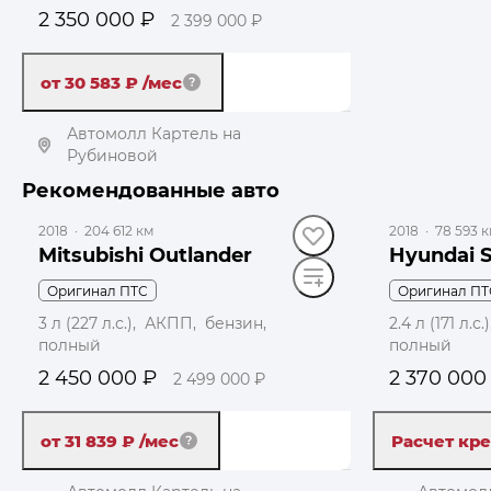
2 350 000 ₽
2 399 000 ₽
от 30 583 ₽
/мес
Автомолл Картель на
Рубиновой
до 49 000 ₽
до 49 000 ₽
Рекомендованные авто
Получить автотеку
2018
·
204 612 км
2018
·
78 593 
Mitsubishi Outlander
Hyundai S
Оригинал ПТС
Оригинал ПТ
3 л (227 л.с.), АКПП, бензин,
2.4 л (171 л.
полный
полный
2 450 000 ₽
2 370 000
2 499 000 ₽
от 31 839 ₽
/мес
Расчет кр