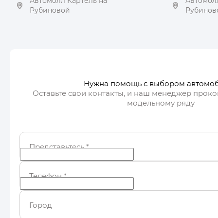
Автомолл Картель на
Автомолл
Рубиновой
Рубинов
Получить автотеку
Пол
Нужна помощь с выбором автомо
Оставьте свои контакты, и наш менеджер проко
модельному ряду
Представьтесь
*
Телефон
*
Город