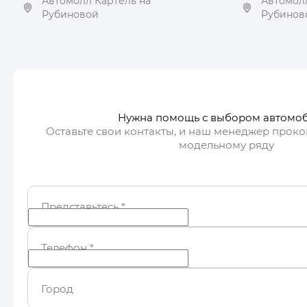
Автомолл Картель на
Автомолл
Рубиновой
Рубинов
Получить автотеку
Пол
Нужна помощь с выбором автомо
Оставьте свои контакты, и наш менеджер проко
модельному ряду
Представьтесь
*
Телефон
*
Город