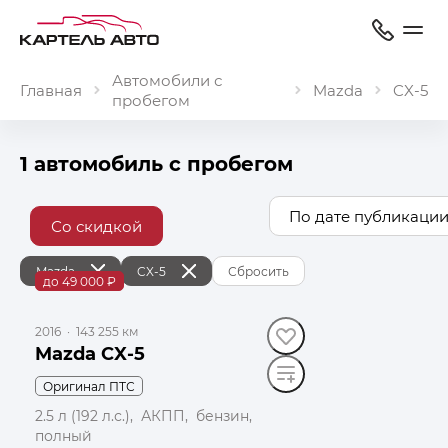
Автомобили с
Главная
Mazda
CX‑5
пробегом
1 автомобиль с пробегом
По дате публикации
Со скидкой
Mazda
CX‑5
Сбросить
до 49 000 ₽
2016
·
143 255 км
Mazda CX-5
Оригинал ПТС
2.5 л (192 л.с.), АКПП, бензин,
полный