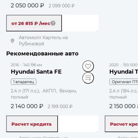
2 050 000 ₽
2 099 000 ₽
от 26 815 ₽
/мес
Автомолл Картель на
Рубиновой
до 59 000 ₽
до 39 000 ₽
Рекомендованные авто
Получить автотеку
2016
·
140 196 км
2020
·
150 000
Hyundai Santa FE
Hyundai 
1 владелец
Оригинал ПТ
2.4 л (171 л.с.), АКПП, бензин,
2.4 л (184 л
полный
полный
2 140 000 ₽
2 150 000
2 199 000 ₽
Расчет кредита
Расчет кр