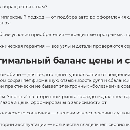
 обращаются к нам?
мплексный подход — от подбора авто до оформления с
апах;
бкие условия приобретения — кредитные программы, пр
хническая гарантия — все узлы и детали проверяются с
тимальный баланс цены и 
томобили — для тех, кто ценит удовольствие от вождения
ом сохраняет фирменную отзывчивость руля и сбаланси
й практически не бывает электронных «болезней» в сра
ом “японцы” на вторичном рынке гораздо медленнее тер
 Mazda 3 цены сформированы в зависимости от:
хнического состояния — степени износа основных узлов
тории эксплуатации — количества владельцев, сервисны