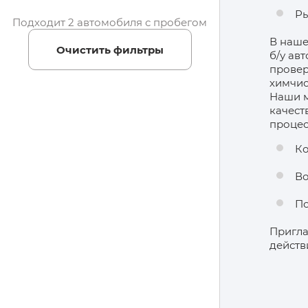
Ры
Подходит 2 автомобиля с пробегом
В наше
Очистить фильтры
б/у ав
провер
химчис
Наши м
качест
процес
Ко
Во
По
Пригла
действ