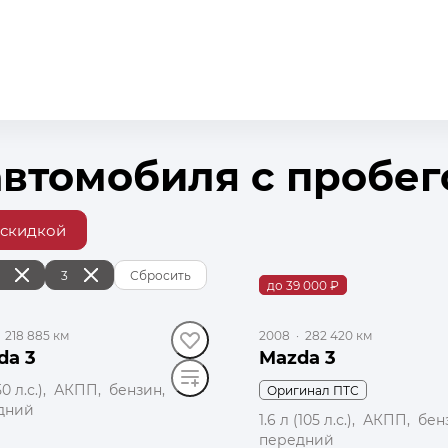
автомобиля с пробе
 скидкой
3
Сбросить
до 39 000 ₽
·
218 885 км
2008
·
282 420 км
da 3
Mazda 3
150 л.с.), АКПП, бензин,
Оригинал ПТС
дний
1.6 л (105 л.с.), АКПП, бе
передний