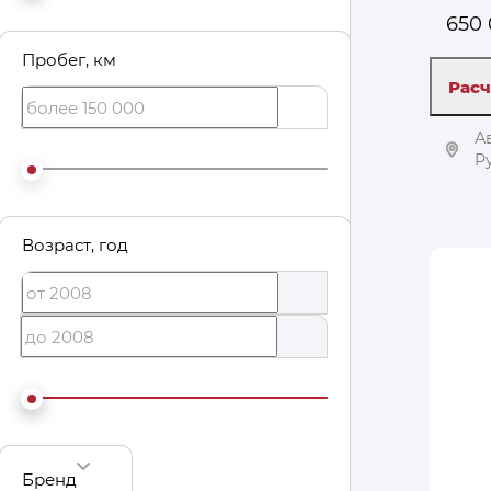
650 
Пробег
, км
Расч
А
Р
Возраст
, год
Бренд