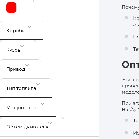
Почему
Ко
эт
Коробка
Ги
Те
Кузов
Оп
Привод
Эти ав
пробег
Тип топлива
моделе
При эт
Мощность
, л.с.
На б\у
Те
Объём двигателя
Ис