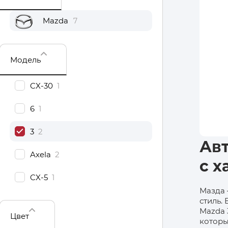
Mazda
7
Модель
CX‑30
1
6
1
3
2
Авт
Axela
2
с х
CX‑5
1
Мазда 
стиль.
Mazda 
Цвет
которы