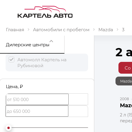
Главная
Автомобили с пробегом
Mazda
3
Дилерские центры
2 
Автомолл Картель на
Рубиновой
Со
Mazda
Цена
, ₽
2008
Maz
2 л (
пере