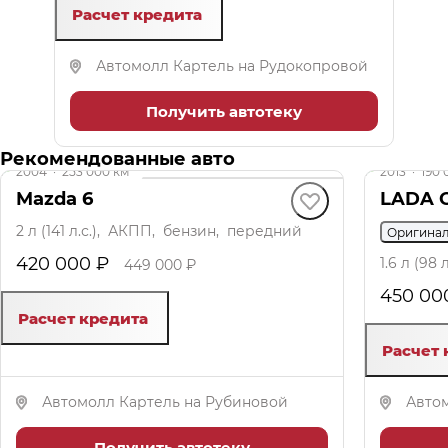
Расчет кредита
Автомолл Картель на Рудокопровой
Получить автотеку
до 29 000 ₽
Рекомендованные авто
2004
·
253 000 км
2013
·
190 
Mazda 6
LADA G
2 л (141 л.с.), АКПП, бензин, передний
Оригина
420 000 ₽
1.6 л (98
449 000 ₽
450 00
Расчет кредита
Расчет 
Автомолл Картель на Рубиновой
Авто
Получить автотеку