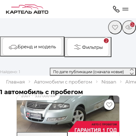
224
2
Бренд и модель
Фильтры
Найдено: 1
 По дате публикации (сначала новые) 
Главная
Автомобили с пробегом
Nissan
Alme
1 автомобиль с пробегом
2007
·
355 000 км
Nissan Almera Classic
1.6 л (107 л.с.), АКПП, бензин, передний
359 000 ₽