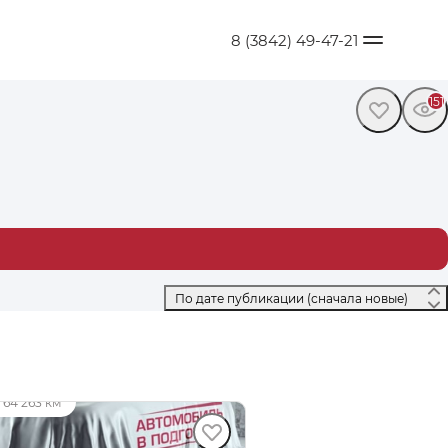
8 (3842) 49-47-21
151
 По дате публикации (сначала новые) 
9 000 ₽
64 263 км
an X-Trail