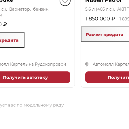
7 л.с.), Вариатор, бензин,
5.6 л (405 л.с.), АК
й
1 850 000 ₽
1 89
0 ₽
Расчет кредита
кредита
молл Картель на Рудокопровой
Автомолл Карте
Получить автотеку
Получить
ует вас по модельному ряду