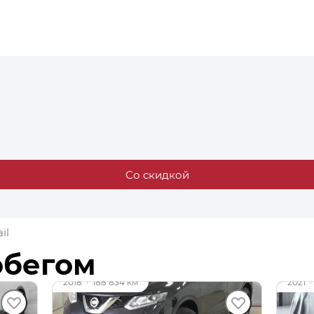
Со скидкой
il
обегом
до 4
2018
·
188 834 км
2021
·
Nissan X-Trail
Niss