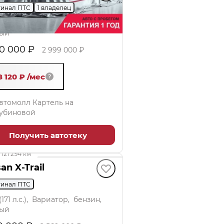
инал ПТС
1 владелец
 (204 л.с.), Вариатор, бензин,
ый
50 000 ₽
2 999 000 ₽
8 120 ₽
/мес
втомолл Картель на
убиновой
Получить автотеку
 000 ₽
121 294 км
an X-Trail
инал ПТС
 (171 л.с.), Вариатор, бензин,
ый