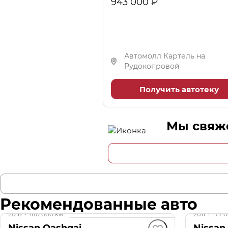
943 000 ₽
Автомолл Картель на
Рудокопровой
Получить автотеку
Мы свяже
Рекомендованные авто
2018
·
180 000 км
2011
·
177 
Nissan Qashqai
Nissan