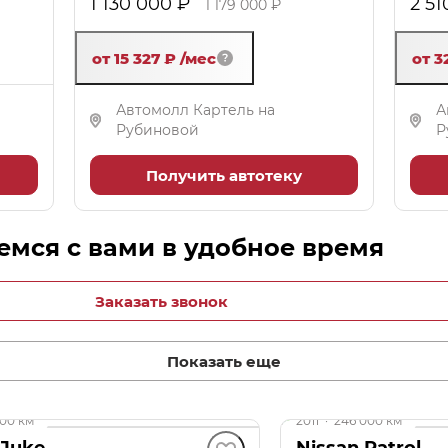
1 130 000 ₽
2 51
1 179 000 ₽
от 15 327 ₽
/мес
от 3
Автомолл Картель на
А
Рубиновой
Р
Получить автотеку
мся с вами в удобное время
Заказать звонок
Показать еще
до 49 000 ₽
000 км
2011
·
246 000 км
 Juke
Nissan Patrol