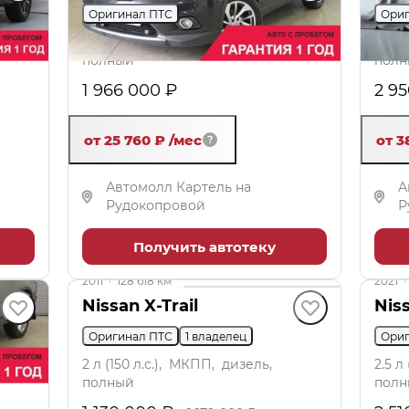
Оригинал ПТС
Ориг
2 л (144 л.с.), Вариатор, бензин,
1.5 л
полный
полн
1 966 000 ₽
2 9
от 25 760 ₽
/мес
от 3
Автомолл Картель на
А
Рудокопровой
Р
Получить автотеку
до 49 000 ₽
до 59
2011
·
128 618 км
2021
·
Nissan X-Trail
Niss
Оригинал ПТС
1 владелец
Ориг
,
2 л (150 л.с.), МКПП, дизель,
2.5 л
полный
полн