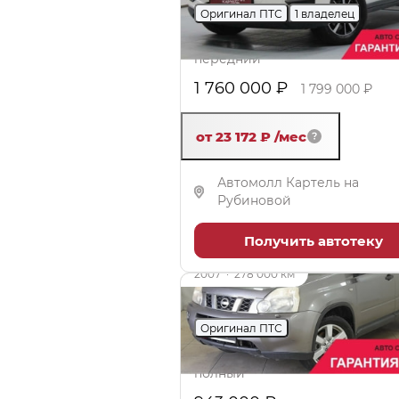
Оригинал ПТС
1 владелец
2 л (144 л.с.), МКПП, бензин,
передний
1 760 000 ₽
1 799 000 ₽
от 23 172 ₽
/мес
Автомолл Картель на
Рубиновой
Получить автотеку
2007
·
278 000 км
Nissan X-Trail
Оригинал ПТС
2 л (141 л.с.), Вариатор, бензин
полный