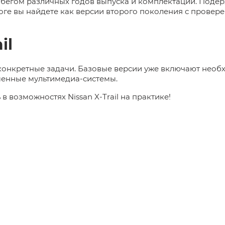
робегом различных годов выпуска и комплектаций. Поде
оге вы найдете как версии второго поколения с провер
il
 конкретные задачи. Базовые версии уже включают нео
менные мультимедиа-системы.
в возможностях Nissan X-Trail на практике!