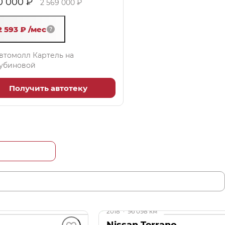
0 000 ₽
2 569 000 ₽
2 593 ₽
/мес
втомолл Картель на
убиновой
Получить автотеку
до 49 000 ₽
2018
·
96 098 км
Nissan Terrano