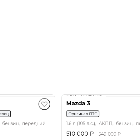
до 39 000 ₽
2008
·
282 420 км
Mazda 3
делец
Оригинал ПТС
ПП, бензин, передний
1.6 л (105 л.с.), АКПП, бензин,
510 000 ₽
549 000 ₽