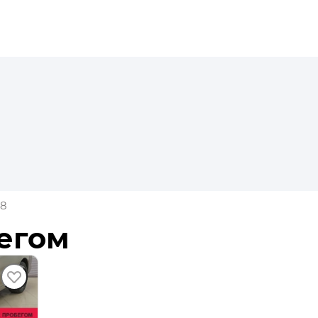
8
бегом