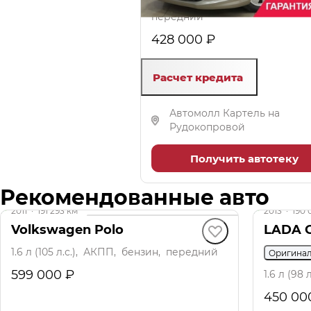
1.6 л (120 л.с.), АКПП, бензин,
передний
428 000 ₽
Расчет кредита
Автомолл Картель на
Рудокопровой
Получить автотеку
Рекомендованные авто
2011
·
191 293 км
2013
·
190 
Volkswagen Polo
LADA G
1.6 л (105 л.с.), АКПП, бензин, передний
Оригина
599 000 ₽
1.6 л (98
450 00