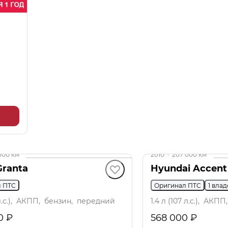
000 км
2010
·
207 000 км
ranta
Hyundai Accent
л ПТС
Оригинал ПТС
1 вла
 л.с.), АКПП, бензин, передний
1.4 л (107 л.с.), АК
0 ₽
568 000 ₽