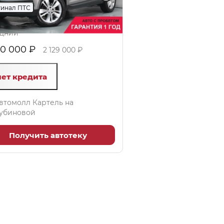
инал ПТС
 (150 л.с.), Робот, бензин,
дний
80 000 ₽
2 129 000 ₽
чет кредита
втомолл Картель на
убиновой
Получить автотеку