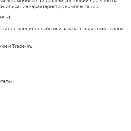
ых автомобилей в хорошем состоянии доступен на
и, описание характеристик, комплектаций.
нсы).
ссчитать кредит онлайн или заказать обратный звонок
и и Trade-In.
тель»!