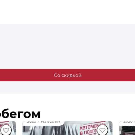
Со скидкой
обегом
до 49 000 ₽
до 4
2020
·
143 820 км
2020
SKODA Kodiaq
SKO