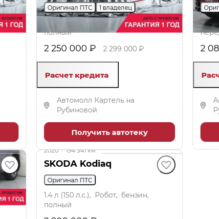
Оригинал ПТС
1 владелец
Ориг
1.4 л (150 л.с.), Робот, бензин,
1.4 л
полный
пере
2 250 000 ₽
2 0
2 299 000 ₽
Расчет кредита
Рас
Автомолл Картель на
А
Рубиновой
Р
Получить автотеку
2020
·
194 341 км
SKODA Kodiaq
Оригинал ПТС
1.4 л (150 л.с.), Робот, бензин,
полный