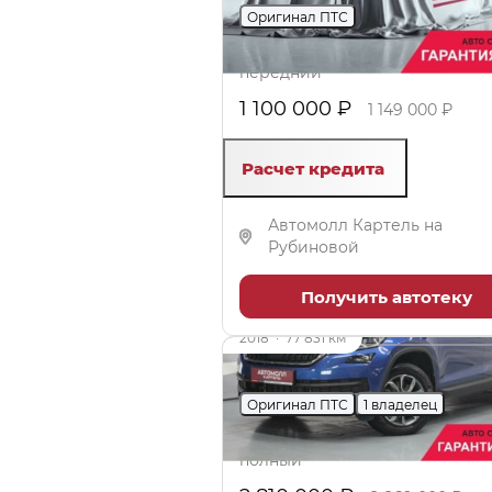
Оригинал ПТС
1.4 л (140 л.с.), Робот, бензин,
передний
1 100 000 ₽
1 149 000 ₽
Расчет кредита
Автомолл Картель на
Рубиновой
Получить автотеку
до 59 000 ₽
2018
·
77 831 км
SKODA Kodiaq
Оригинал ПТС
1 владелец
2 л (180 л.с.), Робот, бензин,
полный