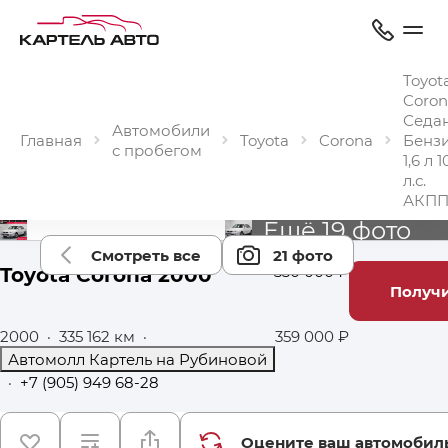
Toyot
Coron
Седа
Автомобили
Главная
Toyota
Corona
Бенз
с пробегом
1,6 л 1
л.с.
АКП
Ещё 19 фото
Смотреть все
21 фото
Toyota Corona 2000
330 000 ₽
Получи
2000
·
335 162 км
·
359 000 ₽
Автомолл Картель на Рубиновой
·
+7 (905) 949 68-28
Оцените ваш автомобил