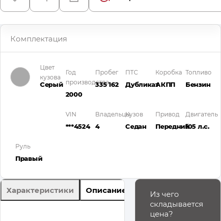
Комплектация
Цвет
Год
Пробег
ПТС
Коробка
Топливо
кузова
производства
Серый
335 162
Дубликат
АКПП
Бензин
2000
VIN
Владельцы
Кузов
Привод
Двигатель
***4524
4
Седан
Передний
105 л.с.
Руль
Правый
Характеристики
Описание
Из чего
складывается
цена?