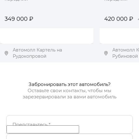
349 000 ₽
420 000 ₽
Автомолл Картель на
Автомолл К
Рудокопровой
Рубиновой
Получить автотеку
Получ
Забронировать этот автомобиль?
Оставьте свои контакты, чтобы мы
зарезервировали за вами автомобиль
Представьтесь
*