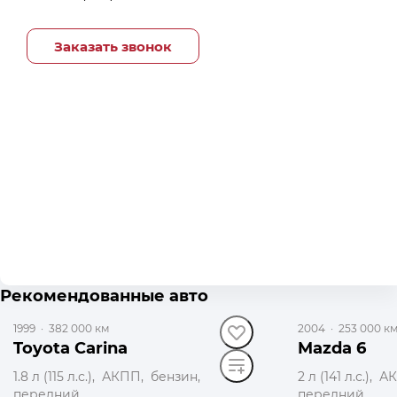
Заказать звонок
до 29 000 ₽
Рекомендованные авто
1999
·
382 000 км
2004
·
253 000 к
Toyota Carina
Mazda 6
1.8 л (115 л.с.), АКПП, бензин,
2 л (141 л.с.),
передний
передний