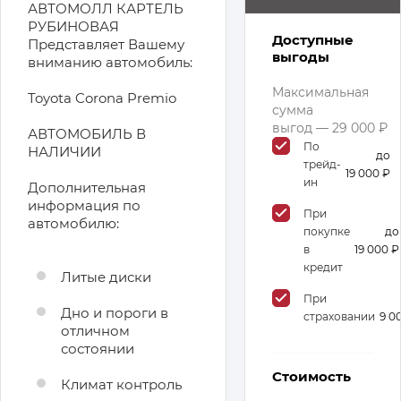
АВТОМОЛЛ КАРТЕЛЬ
РУБИНОВАЯ
Доступные
Представляет Вашему
выгоды
вниманию автомобиль:
Максимальная
Toyota Corona Premio
сумма
выгод — 29 000 ₽
АВТОМОБИЛЬ В
По
НАЛИЧИИ
до
трейд-
19 000 ₽
ин
Дополнительная
информация по
При
автомобилю:
покупке
до
в
19 000 ₽
кредит
Литые диски
При
Дно и пороги в
страховании
9 0
отличном
состоянии
Стоимость
Климат контроль