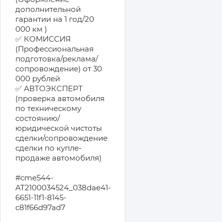
дополнительной
гарантии на 1 год/20
000 км )
✅ КОМИССИЯ
(Профессиональная
подготовка/реклама/
сопровождение) от 30
000 рублей
✅ АВТОЭКСПЕРТ
(проверка автомобиля
по техническому
состоянию/
юридической чистоты
сделки/сопровождение
сделки по купле-
продаже автомобиля)
#cme544-
AT2100034524_038dae41-
6651-11f1-8145-
c81f66d97ad7