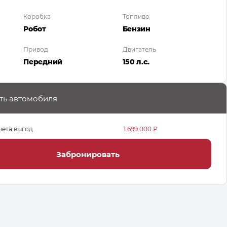
Коробка
Топливо
Робот
Бензин
Привод
Двигатель
Передний
150 л.с.
ть автомобиля
чета выгод
1 699 000 ₽
Забронировать