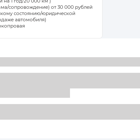
а 1 год/20 000 км )
а/сопровождение) от 30 000 рублей
скому состоянию/юридической
одаже автомобиля)
докопровая