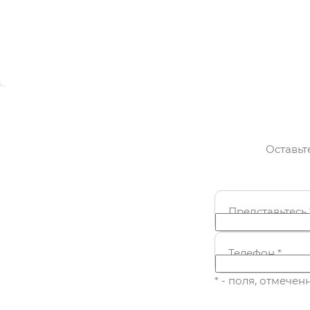
Оставьт
Представьтесь
Телефон
*
* - поля, отмече