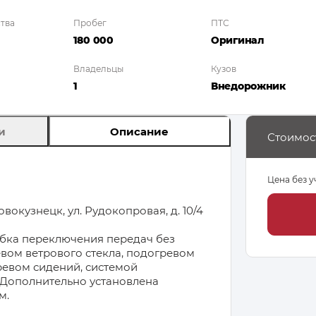
тва
Пробег
ПТС
180 000
Оригинал
Владельцы
Кузов
1
Внедорож­ник
и
Описание
Стоимос
Цена без у
вокузнецк, ул. Рудокопровая, д. 10/4
обка переключения передач без
вом ветрового стекла, подогревом
ревом сидений, системой
 Дополнительно установлена
м.