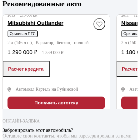
Рекомендованные авто
до 49 000 ₽
до 49 000
2013
·
215 000 км
2011
·
128
Mitsubishi Outlander
Nissan 
Оригинал ПТС
Оригина
2 л (146 л.с.), Вариатор, бензин, полный
2 л (150
1 290 000 ₽
1 180 
1 339 000 ₽
Расчет кредита
Расчет 
Автомолл Картель на Рубиновой
Авто
Получить автотеку
ОНЛАЙН-ЗАЯВКА
Забронировать этот автомобиль?
Оставьте свои контакты, чтобы мы зарезервировали за вами